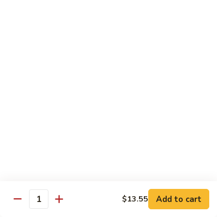
Sauce
100.
Hot
宫
&
宫保虾 101. Kung Pao Shrimp
保
Spicy
虾
$14.55
Shrimp
101.
Kung
鱼
Pao
鱼香扇贝 102. Scallops w. Garlic Sauce
香
Shrimp
扇
$14.55
贝
102.
四
Scallops
四川虾 103. Shrimp Szechuan Style
川
w.
虾
$14.55
Garlic
103.
Sauce
Shrimp
湖
Szechuan
湖南虾 104. Shrimp Hunan Style
南
Style
Add to cart
$13.55
虾
Quantity
$14.55
104.